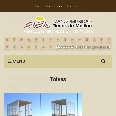
Inicio
Localización
Contactar
PORTAL WEB OFICIAL DE LA INSTITUCIÓN
Search
MENU
for:
Tolvas