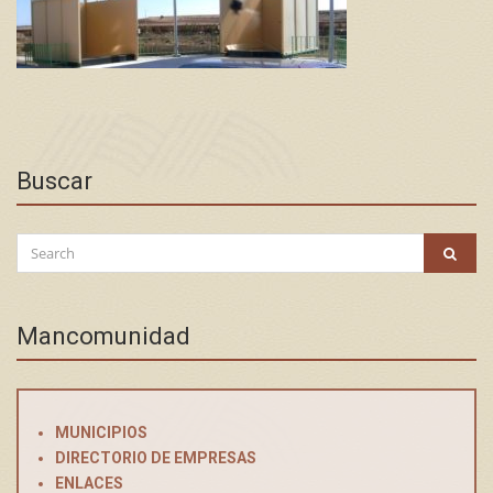
Buscar
Search
SEAR
for:
Mancomunidad
MUNICIPIOS
DIRECTORIO DE EMPRESAS
ENLACES