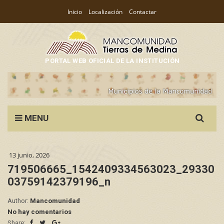
Inicio
Localización
Contactar
PORTAL WEB OFICIAL DE LA INSTITUCIÓN
Search
MENU
for:
13 junio, 2026
719506665_1542409334563023_29330
03759142379196_n
Author:
Mancomunidad
No hay comentarios
Share: