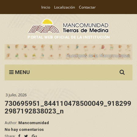
Inicio
Localización
Contactar
PORTAL WEB OFICIAL DE LA INSTITUCIÓN
Search
MENU
for:
3 julio, 2026
730695951_844110478500049_918299
2987192838023_n
Author:
Mancomunidad
No hay comentarios
Share: