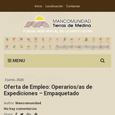
Inicio
Localización
Contactar
PORTAL WEB OFICIAL DE LA INSTITUCIÓN
Search
MENU
for:
3 junio, 2026
Oferta de Empleo: Operarios/as de
Expediciones – Empaquetado
Author:
Mancomunidad
No hay comentarios
Share: