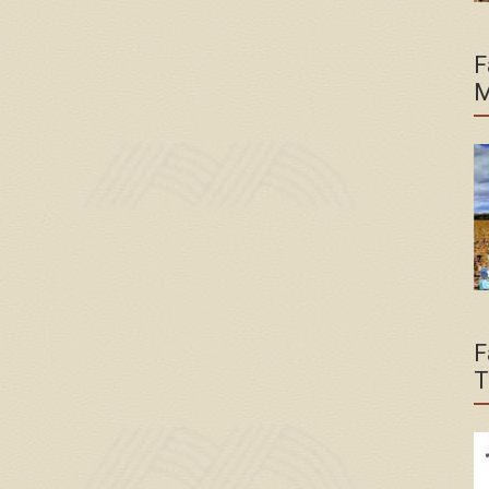
F
M
F
T