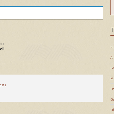
T
CLE
Ru
cil
Ar
Fe
M
posts
En
G
Of