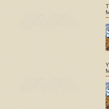
T
M
Y
M