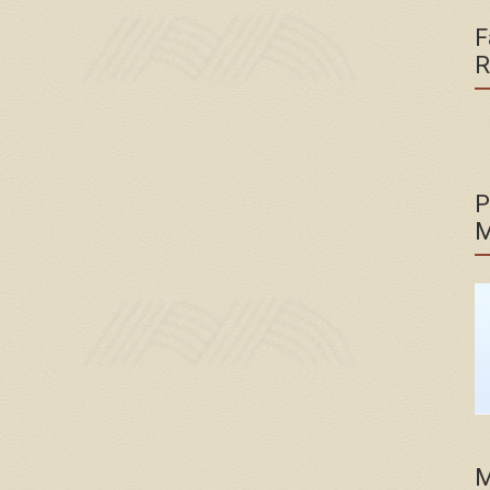
F
R
P
M
M