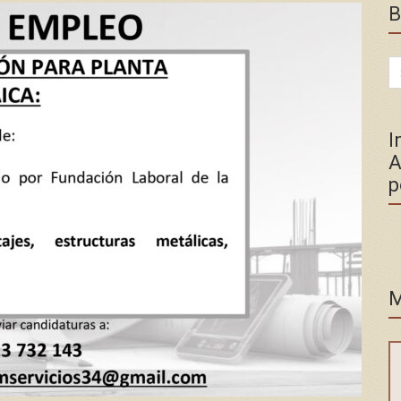
B
Se
for
I
A
p
M